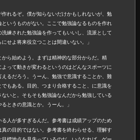
が作れるぞ。僕が知らないだけかもしれないが、勉
論というものがない。ここで勉強論なるものを作れ
の洗練された勉強論を作ってもいいし、流派として
らにせよ将来役立つことは間違いない。」
とから始めよう。まずは精神的な部分からだ。精
によって動きが変わるというのはどんなスポーツに
言えるだろう。うーん、勉強で意識することか、難
とでもある。目的、つまり合格すること、に意識を
さないと。そもそも勉強論なんだから勉強している
やるときの意識とか。うーん。」
いる人が多すぎるんだ。参考書は成績アップのため
は真の目的ではない。参考書を終わらせる、理解す
な目標地点を見失っているのだ。いうなれば、ゲー