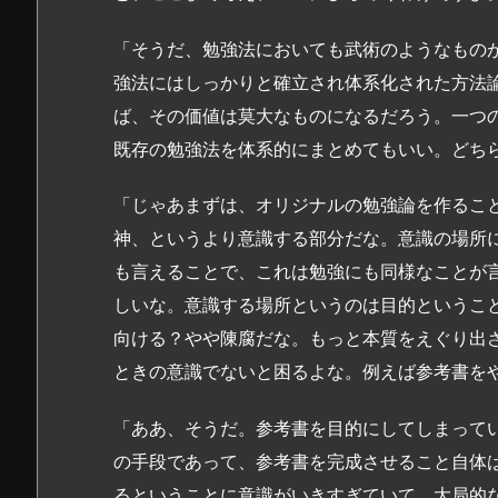
「そうだ、勉強法においても武術のようなもの
強法にはしっかりと確立され体系化された方法
ば、その価値は莫大なものになるだろう。一つ
既存の勉強法を体系的にまとめてもいい。どち
「じゃあまずは、オリジナルの勉強論を作るこ
神、というより意識する部分だな。意識の場所
も言えることで、これは勉強にも同様なことが
しいな。意識する場所というのは目的というこ
向ける？やや陳腐だな。もっと本質をえぐり出
ときの意識でないと困るよな。例えば参考書を
「ああ、そうだ。参考書を目的にしてしまって
の手段であって、参考書を完成させること自体
るということに意識がいきすぎていて、大局的