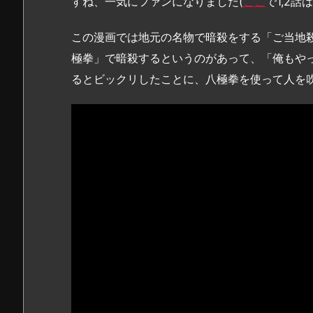
すね、一気にファンになりました(
ここ
で1,2話
この漫画では地元の名物で暗殺をする「ご当地
極拳」で暗殺するというのがあって、「俺もや
るとビックリしたことに、八極拳を使って人を